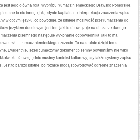
jaka jest jego główna rola. Wypróbuj tłumacz niemieckiego Drawsko Pomorskie.
isemne to nic innego jak jedynie kapitalna to interpretacja znaczenia wpisu.
sany w obcym języku, co powoduje, że istnieje możliwość przetłumaczenia go
ków językiem docelowym jest ten, jaki to obowiązuje na obszarze danego
 tłumaczenia pisemnego następuje wykonanie odpowiednika, jaki to ma
watorski – tłumacz niemieckiego szczecin. To naturalnie dzięki temu
łowne. Ewidentnie, jeżeli tłumaczymy dokument pisemny powinniśmy nie tylko
kolwiek też uwzględnić musimy kontekst kulturowy, czy także systemy zapisu.
 Jest to bardzo istotne, bo różnice mogą spowodować odrębne znaczenia