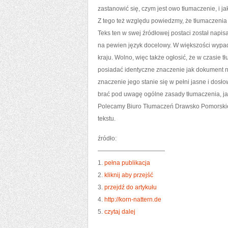
zastanowić się, czym jest owo tłumaczenie, i 
Z tego też względu powiedzmy, że tłumaczenia p
Teks ten w swej źródłowej postaci został napi
na pewien język docelowy. W większości wypad
kraju. Wolno, więc także ogłosić, że w czasie
posiadać identyczne znaczenie jak dokument no
znaczenie jego stanie się w pełni jasne i dos
brać pod uwagę ogólne zasady tłumaczenia, jak
Polecamy Biuro Tłumaczeń Drawsko Pomorskie.
tekstu.
źródło:
———————————
1.
pełna publikacja
2.
kliknij aby przejść
3.
przejdź do artykułu
4.
http://korn-nattern.de
5.
czytaj dalej