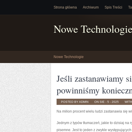
Strona główna
Archiwum
Spis Treści
Ta
Nowe Technologi
Nowe Technologie
Jeśli zastanawiamy s
powinniśmy koniecz
POSTED BY ADMIN
ON SIE - 5 - 2025
WIT
Na milion procent wielu ludzi zastanawia się wi
Jednym z typów tłumaczeń, jakie to dzisiaj na
pisemne. Jest to jeden z zwykle występującyc