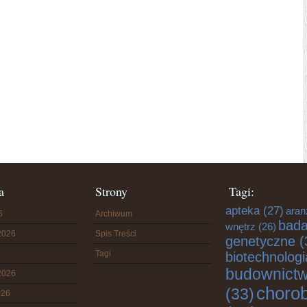
a
Strony
Tagi:
apteka
(27)
aran
6
Archiwum
bada
wnętrz
(26)
2026
Spis Treści
genetyczne
(
Tagi
biotechnologi
budownict
2026
choro
(33)
026