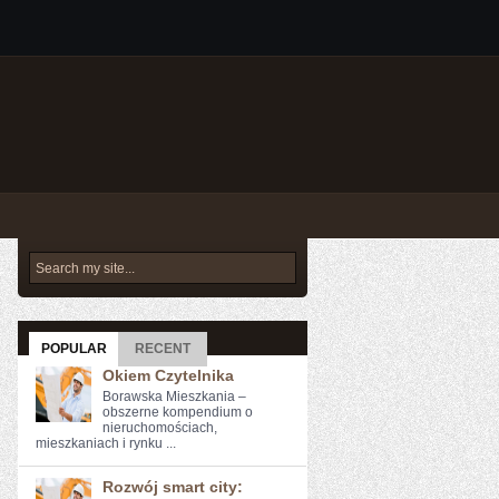
POPULAR
RECENT
Okiem Czytelnika
Borawska Mieszkania –
obszerne kompendium o
nieruchomościach,
mieszkaniach i rynku ...
Rozwój smart city: