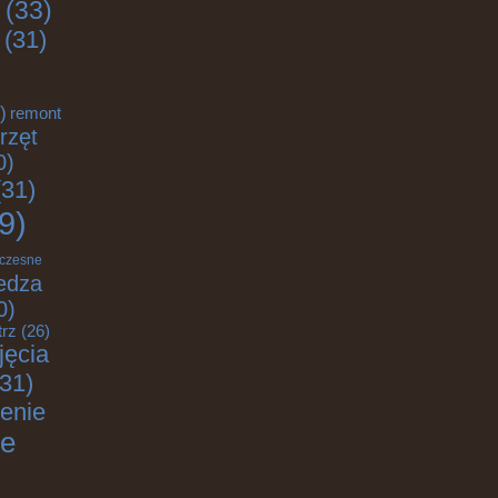
(33)
(31)
)
remont
rzęt
0)
31)
9)
czesne
edza
0)
trz
(26)
jęcia
31)
enie
ie