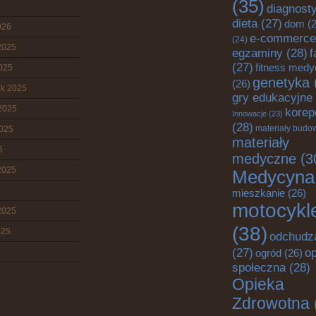
(35)
diagnost
dieta
(27)
dom
(2
026
e-commerce
(24)
2025
egzaminy
(28)
f
(27)
fitness med
2025
genetyka
(26)
ik 2025
gry edukacyjne
2025
korep
Innowacje
(23)
(28)
materiały budo
2025
materiały
5
medyczne
(3
2025
Medycyna
mieszkanie
(26)
motocykl
2025
(38)
025
odchudz
o
(27)
ogród
(26)
społeczna
(28)
Opieka
Zdrowotna