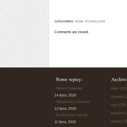
CATEGORIES:
NOWE TECHNOLOGIE
Comments are closed.
Nowe wpisy:
Archiw
Okiem Czytelnika
lipiec 202
14 lipca, 2026
czerwiec 
Aktualności i Nowości
maj 2026
12 lipca, 2026
kwiecień 
Rozliczenia i raporty
marzec 2
11 lipca, 2026