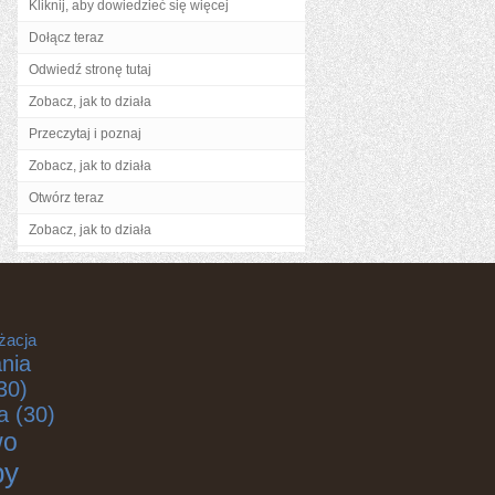
Kliknij, aby dowiedzieć się więcej
Dołącz teraz
Odwiedź stronę tutaj
Zobacz, jak to działa
Przeczytaj i poznaj
Zobacz, jak to działa
Otwórz teraz
Zobacz, jak to działa
żacja
nia
30)
a
(30)
wo
by