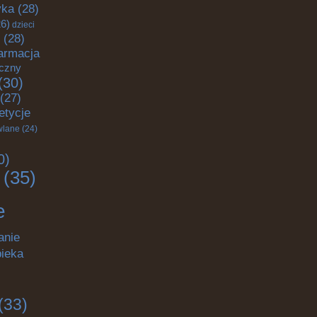
yka
(28)
6)
dzieci
(28)
armacja
yczny
(30)
(27)
etycje
wlane
(24)
0)
(35)
e
anie
pieka
(33)