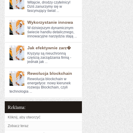
Witajcie, drodzy⁤ czytelnicy!
Dziś zanurzymy się ‍w
fascynujący świat ...
Wykorzystanie innowa
W⁤ dzisiejszym dynamicznym
świecie ​handlu ‍detalicznego,
innowacyjne narzędzia stają ...
Jak efektywnie zarz�
Kryzysy są nieuchronną
częścią‍ zarządzania⁣ firmą ⁢-
jednak jak ...
Rewolucja blockchain
Rewolucja⁣ blockchain⁣ w
energetyce: nowy kierunek
rozwoju Blockchain, czyli
technologia⁤ ...
Reklama:
Kliknij, aby otworzyć
Zobacz teraz