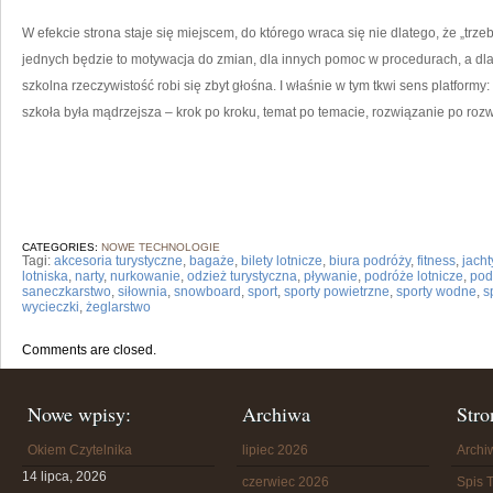
W efekcie strona staje się miejscem, do którego wraca się nie dlatego, że „trzeb
jednych będzie to motywacja do zmian, dla innych pomoc w procedurach, a dla
szkolna rzeczywistość robi się zbyt głośna. I właśnie w tym tkwi sens platformy
szkoła była mądrzejsza – krok po kroku, temat po temacie, rozwiązanie po roz
CATEGORIES:
NOWE TECHNOLOGIE
Tagi:
akcesoria turystyczne
,
bagaże
,
bilety lotnicze
,
biura podróży
,
fitness
,
jacht
lotniska
,
narty
,
nurkowanie
,
odzież turystyczna
,
pływanie
,
podróże lotnicze
,
pod
saneczkarstwo
,
siłownia
,
snowboard
,
sport
,
sporty powietrzne
,
sporty wodne
,
s
wycieczki
,
żeglarstwo
Comments are closed.
Nowe wpisy:
Archiwa
Stro
Okiem Czytelnika
lipiec 2026
Arch
14 lipca, 2026
czerwiec 2026
Spis T