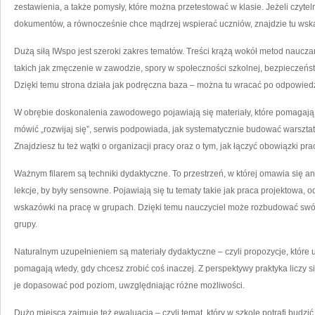
zestawienia, a także pomysły, które można przetestować w klasie. Jeżeli czyt
dokumentów, a równocześnie chce mądrzej wspierać uczniów, znajdzie tu w
Dużą siłą IWspo jest szeroki zakres tematów. Treści krążą wokół metod nauczan
takich jak zmęczenie w zawodzie, spory w społeczności szkolnej, bezpieczeń
Dzięki temu strona działa jak podręczna baza – można tu wracać po odpowiedź 
W obrębie doskonalenia zawodowego pojawiają się materiały, które pomagają 
mówić „rozwijaj się”, serwis podpowiada, jak systematycznie budować warsztat 
Znajdziesz tu też wątki o organizacji pracy oraz o tym, jak łączyć obowiązki p
Ważnym filarem są techniki dydaktyczne. To przestrzeń, w której omawia się an
lekcje, by były sensowne. Pojawiają się tu tematy takie jak praca projektowa, 
wskazówki na pracę w grupach. Dzięki temu nauczyciel może rozbudować swój 
grupy.
Naturalnym uzupełnieniem są materiały dydaktyczne – czyli propozycje, które uł
pomagają wtedy, gdy chcesz zrobić coś inaczej. Z perspektywy praktyka liczy s
je dopasować pod poziom, uwzględniając różne możliwości.
Dużo miejsca zajmuje też ewaluacja – czyli temat, który w szkole potrafi budzi