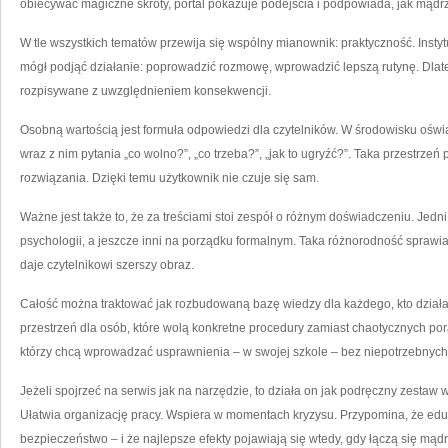
obiecywać magiczne skróty, portal pokazuje podejścia i podpowiada, jak mąd
W tle wszystkich tematów przewija się wspólny mianownik: praktyczność. Instytut
mógł podjąć działanie: poprowadzić rozmowę, wprowadzić lepszą rutynę. Dlatego
rozpisywane z uwzględnieniem konsekwencji.
Osobną wartością jest formuła odpowiedzi dla czytelników. W środowisku oświa
wraz z nim pytania „co wolno?”, „co trzeba?”, „jak to ugryźć?”. Taka przestrze
rozwiązania. Dzięki temu użytkownik nie czuje się sam.
Ważne jest także to, że za treściami stoi zespół o różnym doświadczeniu. Jedni
psychologii, a jeszcze inni na porządku formalnym. Taka różnorodność sprawia,
daje czytelnikowi szerszy obraz.
Całość można traktować jak rozbudowaną bazę wiedzy dla każdego, kto działa w
przestrzeń dla osób, które wolą konkretne procedury zamiast chaotycznych pora
którzy chcą wprowadzać usprawnienia – w swojej szkole – bez niepotrzebnych
Jeżeli spojrzeć na serwis jak na narzędzie, to działa on jak podręczny zesta
Ułatwia organizację pracy. Wspiera w momentach kryzysu. Przypomina, że eduka
bezpieczeństwo – i że najlepsze efekty pojawiają się wtedy, gdy łączą się mąd