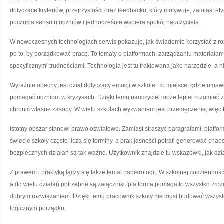
dotyczące kryteriów, przejrzystości oraz feedbacku, który motywuje, zamiast e
poczucia sensu u uczniów i jednocześnie wspiera spokój nauczyciela.
W nowoczesnych technologiach serwis pokazuje, jak świadomie korzystać z roz
po to, by porządkować pracę. To tematy o platformach, zarządzaniu materiałam
specyficznymi trudnościami. Technologia jest tu traktowana jako narzędzie, a 
Wyraźnie obecny jest dział dotyczący emocji w szkole. To miejsce, gdzie omawia 
pomagać uczniom w kryzysach. Dzięki temu nauczyciel może lepiej rozumieć z
chronić własne zasoby. W wielu szkołach wyzwaniem jest przemęczenie, więc te
Istotny obszar stanowi prawo oświatowe. Zamiast straszyć paragrafami, platfo
świecie szkoły często liczą się terminy, a brak jasności potrafi generować cha
bezpiecznych działań są tak ważne. Użytkownik znajdzie tu wskazówki, jak dzi
Z prawem i praktyką łączy się także temat papierologii. W szkolnej codziennośc
a do wielu działań potrzebne są załączniki. platforma pomaga to wszystko zro
dobrym rozwiązaniem. Dzięki temu pracownik szkoły nie musi budować wszystk
logicznym porządku.