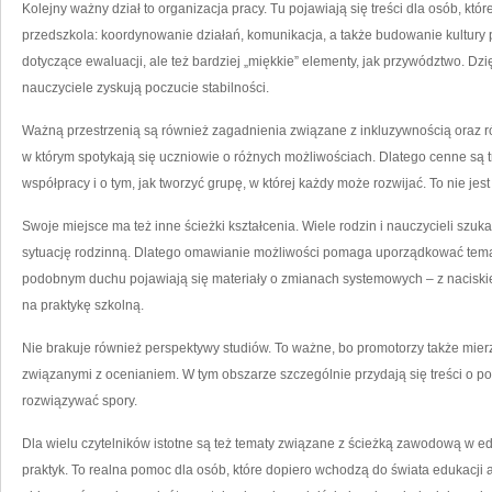
Kolejny ważny dział to organizacja pracy. Tu pojawiają się treści dla osób, kt
przedszkola: koordynowanie działań, komunikacja, a także budowanie kultury 
dotyczące ewaluacji, ale też bardziej „miękkie” elementy, jak przywództwo. Dzi
nauczyciele zyskują poczucie stabilności.
Ważną przestrzenią są również zagadnienia związane z inkluzywnością oraz r
w którym spotykają się uczniowie o różnych możliwościach. Dlatego cenne są 
współpracy i o tym, jak tworzyć grupę, w której każdy może rozwijać. To nie jes
Swoje miejsce ma też inne ścieżki kształcenia. Wiele rodzin i nauczycieli szuk
sytuację rodzinną. Dlatego omawianie możliwości pomaga uporządkować tema
podobnym duchu pojawiają się materiały o zmianach systemowych – z naciski
na praktykę szkolną.
Nie brakuje również perspektywy studiów. To ważne, bo promotorzy także mier
związanymi z ocenianiem. W tym obszarze szczególnie przydają się treści o po
rozwiązywać spory.
Dla wielu czytelników istotne są też tematy związane z ścieżką zawodową w ed
praktyk. To realna pomoc dla osób, które dopiero wchodzą do świata edukacji